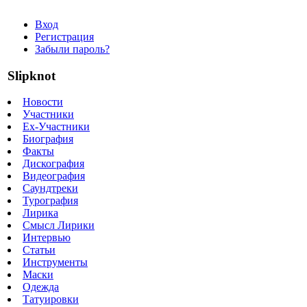
Вход
Регистрация
Забыли пароль?
Slipknot
Новости
Участники
Ex-Участники
Биография
Факты
Дискография
Видеография
Саундтреки
Турография
Лирика
Смысл Лирики
Интервью
Статьи
Инструменты
Маски
Одежда
Татуировки