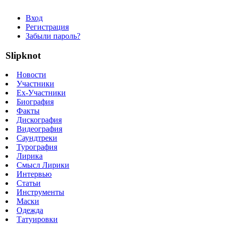
Вход
Регистрация
Забыли пароль?
Slipknot
Новости
Участники
Ex-Участники
Биография
Факты
Дискография
Видеография
Саундтреки
Турография
Лирика
Смысл Лирики
Интервью
Статьи
Инструменты
Маски
Одежда
Татуировки