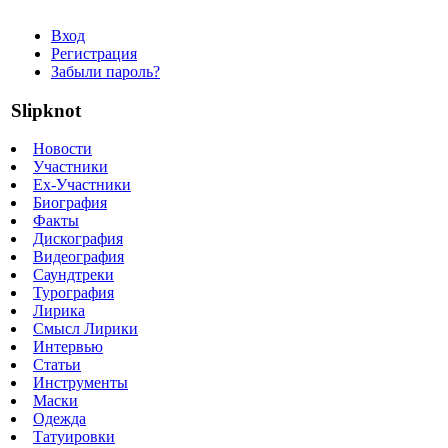
Вход
Регистрация
Забыли пароль?
Slipknot
Новости
Участники
Ex-Участники
Биография
Факты
Дискография
Видеография
Саундтреки
Турография
Лирика
Смысл Лирики
Интервью
Статьи
Инструменты
Маски
Одежда
Татуировки