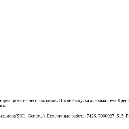
торчащими из него гвоздями. После выпуска альбома Iowa Крейг
сь.
ьмов((SIC), Gently...). Его личные работы 742617000027, 515. 