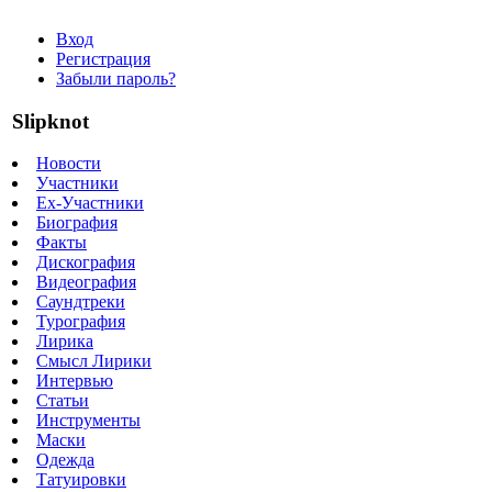
Вход
Регистрация
Забыли пароль?
Slipknot
Новости
Участники
Ex-Участники
Биография
Факты
Дискография
Видеография
Саундтреки
Турография
Лирика
Смысл Лирики
Интервью
Статьи
Инструменты
Маски
Одежда
Татуировки