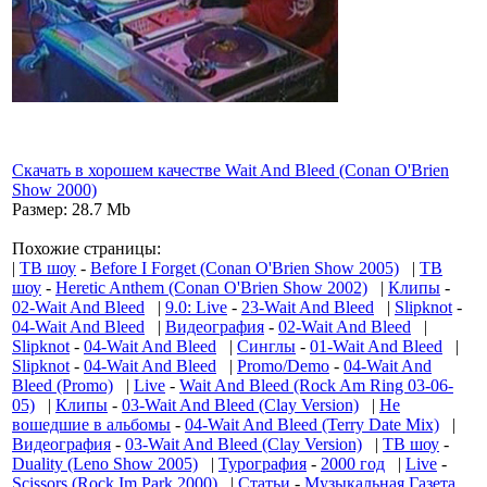
Скачать в хорошем качестве Wait And Bleed (Conan O'Brien
Show 2000)
Размер: 28.7 Mb
Похожие страницы:
|
ТВ шоу
-
Before I Forget (Conan O'Brien Show 2005)
|
ТВ
шоу
-
Heretic Anthem (Conan O'Brien Show 2002)
|
Клипы
-
02-Wait And Bleed
|
9.0: Live
-
23-Wait And Bleed
|
Slipknot
-
04-Wait And Bleed
|
Видеография
-
02-Wait And Bleed
|
Slipknot
-
04-Wait And Bleed
|
Синглы
-
01-Wait And Bleed
|
Slipknot
-
04-Wait And Bleed
|
Promo/Demo
-
04-Wait And
Bleed (Promo)
|
Live
-
Wait And Bleed (Rock Am Ring 03-06-
05)
|
Клипы
-
03-Wait And Bleed (Clay Version)
|
Не
вошедшие в альбомы
-
04-Wait And Bleed (Terry Date Mix)
|
Видеография
-
03-Wait And Bleed (Clay Version)
|
ТВ шоу
-
Duality (Leno Show 2005)
|
Турография
-
2000 год
|
Live
-
Scissors (Rock Im Park 2000)
|
Статьи
-
Музыкальная Газета