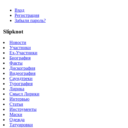
Вход
Регистрация
Забыли пароль?
Slipknot
Новости
Участники
Ex-Участники
Биография
Факты
Дискография
Видеография
Саундтреки
Турография
Лирика
Смысл Лирики
Интервью
Статьи
Инструменты
Маски
Одежда
Татуировки