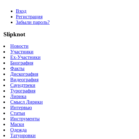
Вход
Регистрация
Забыли пароль?
Slipknot
Новости
Участники
Ex-Участники
Биография
Факты
Дискография
Видеография
Саундтреки
Турография
Лирика
Смысл Лирики
Интервью
Статьи
Инструменты
Маски
Одежда
Татуировки