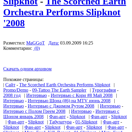
Slipknot
-
The Scorched Earth
Orchestra Performs Slipknot
'2008
Разместил:
MaGGoT
Дата:
03.09.2009 16:25
Комментарии:
(0)
Скачать одним архивом
Похожие страницы:
|
Сайт
-
The Scorched Earth Orchestra Performs Slipknot
|
Promo/Demo
-
09-Tattoo The Earth Sampler
|
Турография
-
2008 год
|
Интервью
-
Интервью с Кори #8 Май 2008
|
Интервью
-
Интервью Шона (#6) на MTV июнь 2008
|
Интервью
-
Интервью с Джимом Рутом 2008
|
Интервью
-
Интервью с Полом Греем 2008
|
Интервью
-
Интервью с
Шоном январь 2008
|
Фан-арт
-
Slipknot
|
Фан-арт
-
Slipknot
|
Фан-арт
-
Slipknot
|
Табулатура
-
01-Slipknot
|
Фан-арт
-
Slipknot
|
Фан-арт
-
Slipknot
|
Фан-арт
-
Slipknot
|
Фан-арт
-