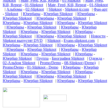
Slipknot
|
Mate, Feed, Kill, Repeat
-
01-Slipknot
|
Mate, Feed,
Kill, Repeat
-
01-Slipknot
|
Mate, Feed, Kill, Repeat
-
01-Slipknot
|
Альбомы
-
02-Slipknot
|
Slipknot
-
Slipknot-tr.com
|
Фан-арт
-
Slipknot
|
Юзербары
-
Юзербар Slipknot
|
Юзербары
-
Юзербар Slipknot
|
Юзербары
-
Юзербар Slipknot
|
Юзербары
-
Юзербар Slipknot
|
Юзербары
-
Юзербар Slipknot
|
Юзербары
-
Юзербар Slipknot
|
Юзербары
-
Юзербар
Slipknot
|
Юзербары
-
Юзербар Slipknot
|
Юзербары
-
Юзербар Slipknot
|
Юзербары
-
Юзербар Slipknot
|
Новости
-
Slipknot выпустят DVD
|
Slipknot
-
Evans-slipknot.com
|
Юзербары
-
Юзербар Slipknot
|
Юзербары
-
Юзербар Slipknot
|
Юзербары
-
Юзербар Slipknot
|
Юзербары
-
Юзербар
Slipknot
|
Юзербары
-
Юзербар Slipknot
|
Юзербары
-
Юзербар Slipknot
|
Группа
-
Биография Slipknot
|
Одежда
-
02-Альбом Slipknot
|
Promo/Demo
-
08-Slipknot (Demo)
|
Promo/Demo
-
01-Slipknot - Demo
|
Юзербары
-
Юзербар
Slipknot
|
Юзербары
-
Юзербар Slipknot
|
Юзербары
-
Юзербар Slipknot
|
Юзербары
-
Юзербар Slipknot
|
Юзербары
-
Юзербар Slipknot
|
Юзербары
-
Юзербар Slipknot