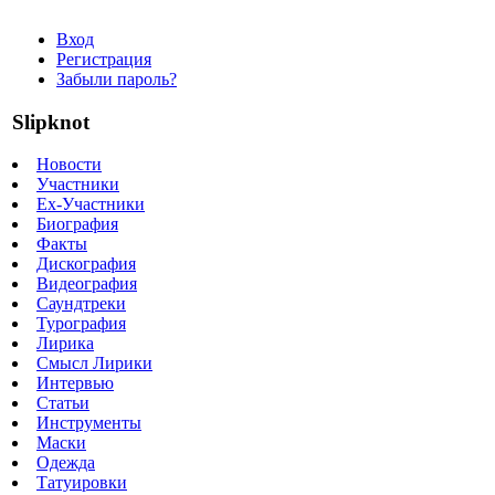
Вход
Регистрация
Забыли пароль?
Slipknot
Новости
Участники
Ex-Участники
Биография
Факты
Дискография
Видеография
Саундтреки
Турография
Лирика
Смысл Лирики
Интервью
Статьи
Инструменты
Маски
Одежда
Татуировки