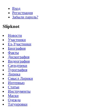
Вход
Регистрация
Забыли пароль?
Slipknot
Новости
Участники
Ex-Участники
Биография
Факты
Дискография
Видеография
Саундтреки
Турография
Лирика
Смысл Лирики
Интервью
Статьи
Инструменты
Маски
Одежда
Татуировки